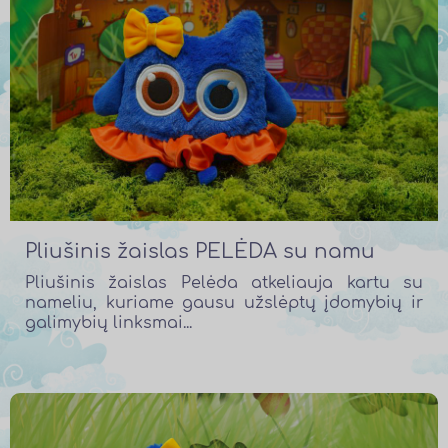
Pliušinis žaislas PELĖDA su namu
Pliušinis žaislas Pelėda atkeliauja kartu su
nameliu, kuriame gausu užslėptų įdomybių ir
galimybių linksmai...