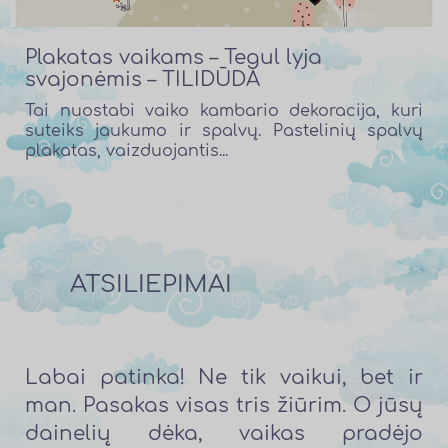
Plakatas vaikams – Tegul lyja
svajonėmis – TILIDŪDA
Tai nuostabi vaiko kambario dekoracija, kuri
suteiks jaukumo ir spalvų. Pastelinių spalvų
plakatas, vaizduojantis...
ATSILIEPIMAI
Labai patinka! Ne tik vaikui, bet ir
man. Pasakas visas tris žiūrim. O jūsų
dainelių dėka, vaikas pradėjo