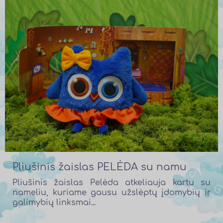
Pliušinis žaislas PELĖDA su namu
Pliušinis žaislas Pelėda atkeliauja kartu su
nameliu, kuriame gausu užslėptų įdomybių ir
galimybių linksmai...