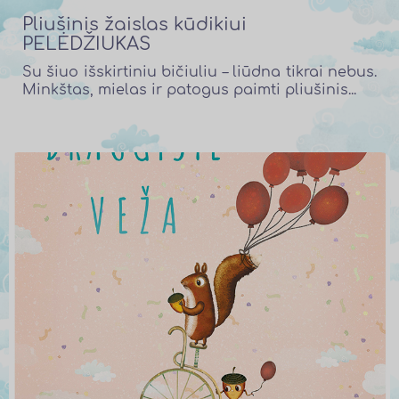
Pliušinis žaislas kūdikiui
PELĖDŽIUKAS
Su šiuo išskirtiniu bičiuliu – liūdna tikrai nebus.
Minkštas, mielas ir patogus paimti pliušinis...