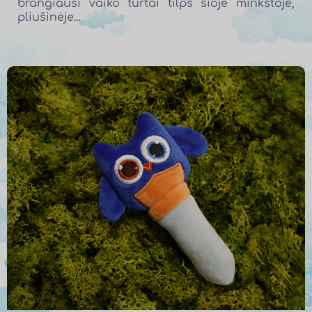
brangiausi vaiko turtai tilps šioje minkštoje,
pliušinėje...