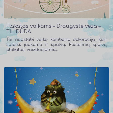
Plakatas vaikams – Draugystė veža –
TILIDŪDA
Tai nuostabi vaiko kambario dekoracija, kuri
suteiks jaukumo ir spalvų. Pastelinių spalvų
plakatas, vaizduojantis...