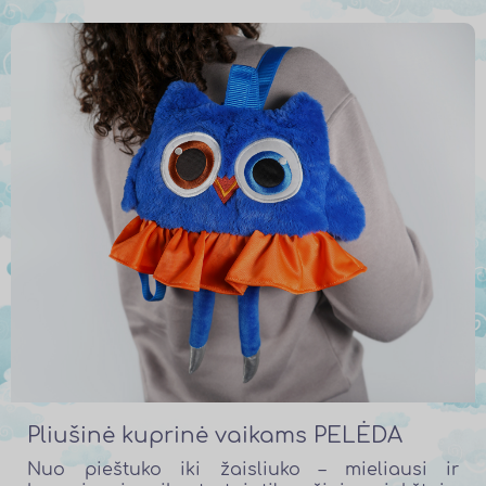
Pliušinė kuprinė vaikams PELĖDA
Nuo pieštuko iki žaisliuko – mieliausi ir