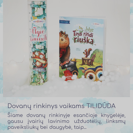
Dovanų rinkinys vaikams TILIDŪDA
Šiame dovanų rinkinyje esančioje knygelėje,
gausu įvairių lavinimo užduotėlių, linksmų
paveiksliukų bei daugybė, taip...