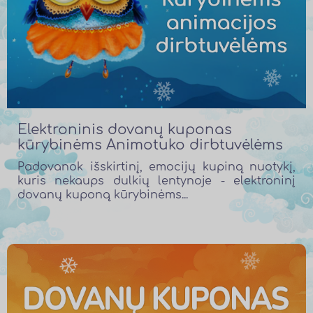
Elektroninis dovanų kuponas
kūrybinėms Animotuko dirbtuvėlėms
Padovanok išskirtinį, emocijų kupiną nuotykį,
kuris nekaups dulkių lentynoje - elektroninį
dovanų kuponą kūrybinėms...