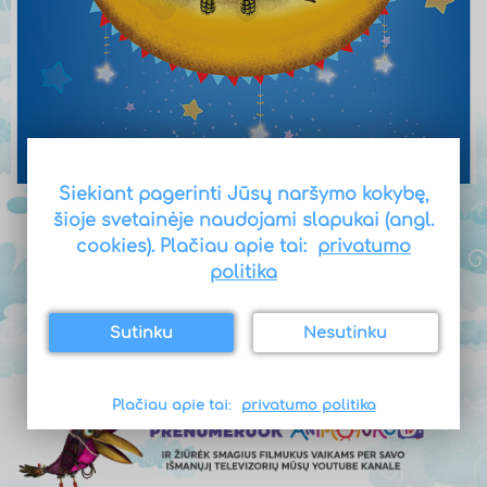
Siekiant pagerinti Jūsų naršymo kokybę,
Plakatai vaikams – Sapnų sūpuoklės –
šioje svetainėje naudojami slapukai (angl.
TILIDŪDA
cookies).
Plačiau apie tai:
privatumo
politika
Tai nuostabi vaiko kambario dekoracija, kuri
suteiks jaukumo ir spalvų. Sodrių spalvų
plakatas, vaizduojantis...
Sutinku
Nesutinku
Plačiau apie tai:
privatumo politika